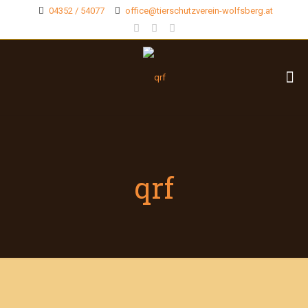
04352 / 54077
office@tierschutzverein-wolfsberg.at
qrf