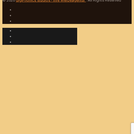
© 2020
digiPhonics studios - Ihre Werbeagentur
. All Rights Reserved