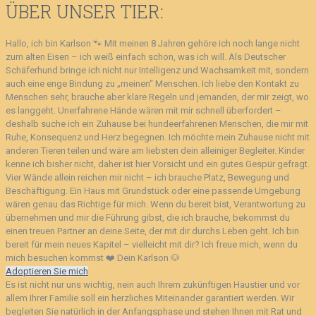
ÜBER UNSER TIER:
Hallo, ich bin Karlson 🐾 Mit meinen 8 Jahren gehöre ich noch lange nicht
zum alten Eisen – ich weiß einfach schon, was ich will. Als Deutscher
Schäferhund bringe ich nicht nur Intelligenz und Wachsamkeit mit, sondern
auch eine enge Bindung zu „meinen“ Menschen. Ich liebe den Kontakt zu
Menschen sehr, brauche aber klare Regeln und jemanden, der mir zeigt, wo
es langgeht. Unerfahrene Hände wären mit mir schnell überfordert –
deshalb suche ich ein Zuhause bei hundeerfahrenen Menschen, die mir mit
Ruhe, Konsequenz und Herz begegnen. Ich möchte mein Zuhause nicht mit
anderen Tieren teilen und wäre am liebsten dein alleiniger Begleiter. Kinder
kenne ich bisher nicht, daher ist hier Vorsicht und ein gutes Gespür gefragt.
Vier Wände allein reichen mir nicht – ich brauche Platz, Bewegung und
Beschäftigung. Ein Haus mit Grundstück oder eine passende Umgebung
wären genau das Richtige für mich. Wenn du bereit bist, Verantwortung zu
übernehmen und mir die Führung gibst, die ich brauche, bekommst du
einen treuen Partner an deine Seite, der mit dir durchs Leben geht. Ich bin
bereit für mein neues Kapitel – vielleicht mit dir? Ich freue mich, wenn du
mich besuchen kommst ❤️ Dein Karlson 🐶
Adoptieren Sie mich
Es ist nicht nur uns wichtig, nein auch Ihrem zukünftigen Haustier und vor
allem Ihrer Familie soll ein herzliches Miteinander garantiert werden. Wir
begleiten Sie natürlich in der Anfangsphase und stehen Ihnen mit Rat und