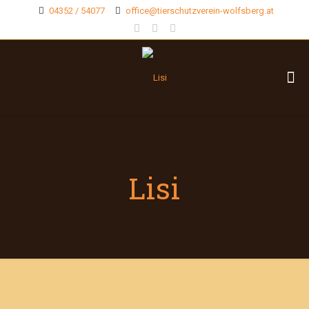
04352 / 54077
office@tierschutzverein-wolfsberg.at
Lisi