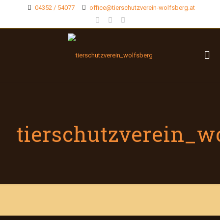
04352 / 54077
office@tierschutzverein-wolfsberg.at
tierschutzverein_w