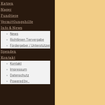
Katzen
Nager
Fundtiere
Vermittlungshilfe
Info & News
News
Richtlinien Tiervergabe
Fördergeber / Unterstützer
Spenden
Kontakt
Kontakt
Impressum
Datenschutz
Powered by…