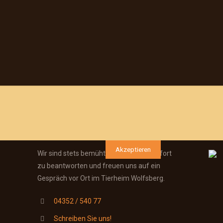
Kontaktieren Sie uns:
So
ookies zu.
Weitere Informationen
Akzeptieren
Wir sind stets bemüht Ihre Anfragen sofort
zu beantworten und freuen uns auf ein
Gespräch vor Ort im Tierheim Wolfsberg.
n" eingestellt, um das beste Surferlebnis zu ermöglichen. Wenn du die
04352 / 540 77
Schreiben Sie uns!