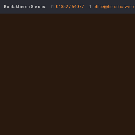
Kontaktieren Sie uns:
04352 / 54077
office@tierschutzvere