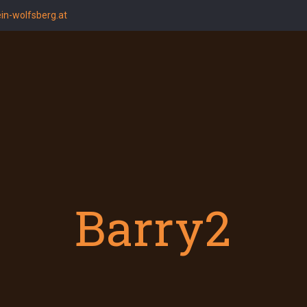
in-wolfsberg.at
Barry2